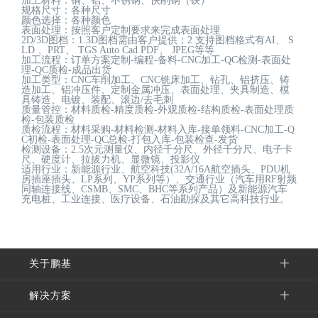
加工材料：铜、铝、不锈钢、快削钢（铁）
规格尺寸：各种尺寸
颜色选择：各种颜色
表面处理：按照客户定制要求来完成表面处理
2D/3D图档：1.3D图档需由客户提供；2.支持图档格式有AI、 S
LD 、PRT、 TGS Auto Cad PDF、 JPEG等等
加工流程：订单方案定制-编程-备料-CNC加工-QC检测-表面处
理-QC质检-成品出货
加工类型：CNC车削加工、CNC铣床加工、钻孔、铝挤压、铸
造加工、铝冲压件、定制金属冲压、表面处理、夹具制造、模
具铸造、电镀、装配、滚边/去毛刺
质量管控：材料质检-精度质检-外观质检-结构质检-表面处理质
检-包装质检
质检流程：材料采购-材料检测-材料入库-接单领料-CNC加工-Q
C初检-表面处理-QC总检-打包入库-包装检查-发货
检测设备：2.5次元测量仪、内径千分尺、外径千分尺、电子卡
尺、硬度计、拉拔力机、显微镜、投影仪
适用行业：新能源行业、航空科技(32A/16A航空插头、PDU机
房插座插头、LP系列、YP系列等）、交通行业（汽车用RF射频
同轴连接线、CSMB、SMC、BHC等系列产品）及新能源汽车
充电桩、工业连接、医疗设备、石油勘探及其它高科技行业。
关于鹏基
解决方案