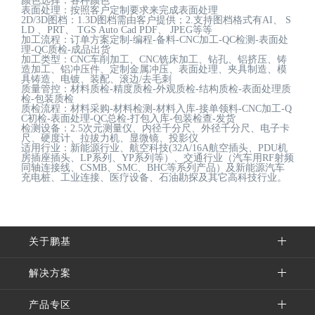
颜色选择：各种颜色
表面处理：按照客户定制要求来完成表面处理
2D/3D图档：1.3D图档需由客户提供；2.支持图档格式有AI、 S
LD 、PRT、 TGS Auto Cad PDF、 JPEG等等
加工流程：订单方案定制-编程-备料-CNC加工-QC检测-表面处
理-QC质检-成品出货
加工类型：CNC车削加工、CNC铣床加工、钻孔、铝挤压、铸
造加工、铝冲压件、定制金属冲压、表面处理、夹具制造、模
具铸造、电镀、装配、滚边/去毛刺
质量管控：材料质检-精度质检-外观质检-结构质检-表面处理质
检-包装质检
质检流程：材料采购-材料检测-材料入库-接单领料-CNC加工-Q
C初检-表面处理-QC总检-打包入库-包装检查-发货
检测设备：2.5次元测量仪、内径千分尺、外径千分尺、电子卡
尺、硬度计、拉拔力机、显微镜、投影仪
适用行业：新能源行业、航空科技(32A/16A航空插头、PDU机
房插座插头、LP系列、YP系列等）、交通行业（汽车用RF射频
同轴连接线、CSMB、SMC、BHC等系列产品）及新能源汽车
充电桩、工业连接、医疗设备、石油勘探及其它高科技行业。
关于鹏基
解决方案
产品专区