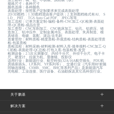
加工材料：铜、铝、不锈钢、快削钢（铁）
规格尺寸：各种尺寸
颜色选择：各种颜色
表面处理：按照客户定制要求来完成表面处理
2D/3D图档：1.3D图档需由客户提供；2.支持图档格式有AI、 S
LD 、PRT、 TGS Auto Cad PDF、 JPEG等等
加工流程：订单方案定制-编程-备料-CNC加工-QC检测-表面处
理-QC质检-成品出货
加工类型：CNC车削加工、CNC铣床加工、钻孔、铝挤压、铸
造加工、铝冲压件、定制金属冲压、表面处理、夹具制造、模
具铸造、电镀、装配、滚边/去毛刺
质量管控：材料质检-精度质检-外观质检-结构质检-表面处理质
检-包装质检
质检流程：材料采购-材料检测-材料入库-接单领料-CNC加工-Q
C初检-表面处理-QC总检-打包入库-包装检查-发货
检测设备：2.5次元测量仪、内径千分尺、外径千分尺、电子卡
尺、硬度计、拉拔力机、显微镜、投影仪
适用行业：新能源行业、航空科技(32A/16A航空插头、PDU机
房插座插头、LP系列、YP系列等）、交通行业（汽车用RF射频
同轴连接线、CSMB、SMC、BHC等系列产品）及新能源汽车
充电桩、工业连接、医疗设备、石油勘探及其它高科技行业。
关于鹏基
解决方案