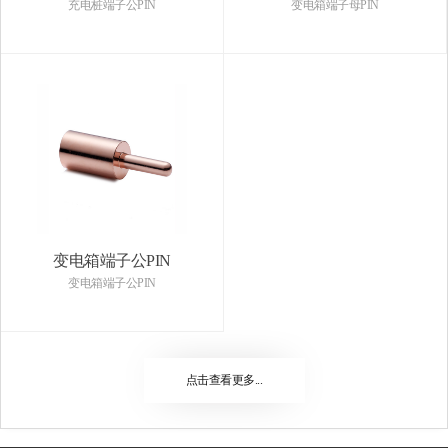
充电桩端子公PIN
变电箱端子母PIN
变电箱端子公PIN
变电箱端子公PIN
点击查看更多...